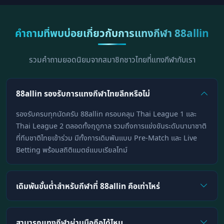
คำถามที่พบบ่อยเกี่ยวกับการแทงกีฬา 88allin
รวมคำถามยอดนิยมจากสมาชิกชาวไทยที่แทงกีฬากับเรา
88allin รองรับการแทงกีฬาไทยลีกหรือไม่
รองรับครบทุกนัดครับ 88allin ครอบคลุม Thai League 1 และ
Thai League 2 ตลอดทั้งฤดูกาล รวมถึงการแข่งขันระดับนานาชาติ
ที่ทีมชาติไทยเข้าร่วม มีทั้งการเดิมพันแบบ Pre-Match และ Live
Betting พร้อมสถิติแมตช์แบบเรียลไทม์
เดิมพันขั้นต่ำสำหรับกีฬาที่ 88allin คือเท่าไหร่
สามารถแทงกีฬาผ่านมือถือได้ไหม