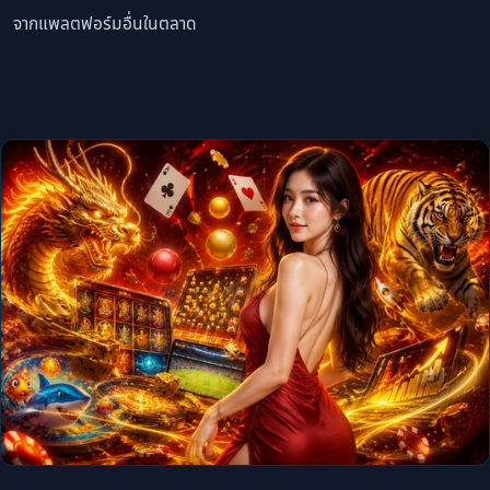
จากแพลตฟอร์มอื่นในตลาด