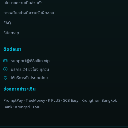
นโยบายความเป็นส่วนตัว
การพนันอย่างมีความรับผิดชอบ
FAQ
Sitemap
ติดต่อเรา
support@88allin.vip
บริการ 24 ชั่วโมง ทุกวัน
ให้บริการทั่วประเทศไทย
ช่องทางชำระเงิน
PromptPay · TrueMoney · K PLUS · SCB Easy · Krungthai · Bangkok
Bank · Krungsri · TMB