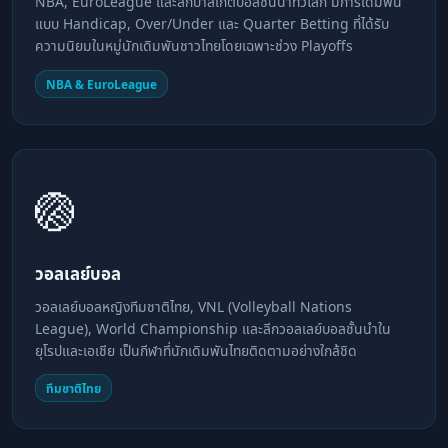
NBA, EuroLeague และลีกบาสเกตบอลชั้นนำทั่วโลก มีการเดิมพัน
แบบ Handicap, Over/Under และ Quarter Betting ที่ได้รับ
ความนิยมในหมู่นักเดิมพันชาวไทยโดยเฉพาะช่วง Playoffs
NBA & EuroLeague
🏐
วอลเลย์บอล
วอลเลย์บอลหญิงทีมชาติไทย, VNL (Volleyball Nations
League), World Championship และลีกวอลเลย์บอลชั้นนำใน
ยุโรปและเอเชีย เป็นกีฬาที่นักเดิมพันไทยติดตามอย่างใกล้ชิด
ทีมชาติไทย