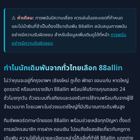
⚠️
คำเตือน:
การพนันมีความเสี่ยง ควรเล่นในขอบเขตที่กำหนด
และไม่นำเงินที่จำเป็นต้องใช้มาเดิมพัน 88allin สนับสนุนการพนัน
อย่างมีความรับผิดชอบ สำหรับข้อมูลเพิ่มเติมดูได้ที่หน้า
การพนัน
อย่างมีความรับผิดชอบ
ทำไมนักเดิมพันจากทั่วไทยเลือก 88allin
ไม่ว่าคุณจะอยู่ที่กรุงเทพฯ เชียงใหม่ ภูเก็ต พัทยา ขอนแก่น หาดใหญ่
อุดรธานี หรือนครราชสีมา 88allin พร้อมให้บริการคุณตลอด 24
ชั่วโมงทุกวัน ด้วยระบบที่เสถียรและรองรับการใช้งานพร้อมกันจากผู้ใช้
จำนวนมาก โดยเฉพาะในช่วงแมตช์ใหญ่ที่มีปริมาณการเดิมพันสูง
ทีมซัพพอร์ตภาษาไทยของ 88allin พร้อมช่วยเหลือทุกปัญหา ตั้งแต่
การสมัครสมาชิก การฝาก-ถอนเงิน ไปจนถึงข้อสงสัยเกี่ยวกับกฎการ
เดิมพัน ความใส่ใจในรายละเอียดเหล่านี้คือสิ่งที่ทำให้ 88allin แตกต่าง