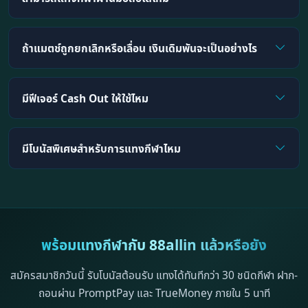
ถ้าแมตช์ถูกยกเลิกหรือเลื่อน เงินเดิมพันจะเป็นอย่างไร
มีฟีเจอร์ Cash Out ให้ใช้ไหม
มีโบนัสพิเศษสำหรับการแทงกีฬาไหม
พร้อมแทงกีฬากับ 88allin แล้วหรือยัง
สมัครสมาชิกวันนี้ รับโบนัสต้อนรับ แทงได้ทันทีกว่า 30 ชนิดกีฬา ฝาก-
ถอนผ่าน PromptPay และ TrueMoney ภายใน 5 นาที