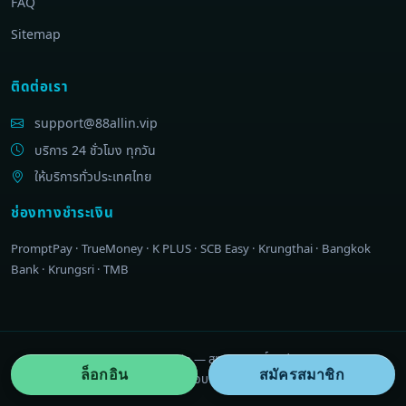
FAQ
Sitemap
ติดต่อเรา
support@88allin.vip
บริการ 24 ชั่วโมง ทุกวัน
ให้บริการทั่วประเทศไทย
ช่องทางชำระเงิน
PromptPay · TrueMoney · K PLUS · SCB Easy · Krungthai · Bangkok
Bank · Krungsri · TMB
© 2026 88allin.vip — สงวนลิขสิทธิ์ทุกประการ
ล็อกอิน
สมัครสมาชิก
เล่นอย่างมีความรับผิดชอบ | อายุ 20 ปีขึ้นไปเท่านั้น