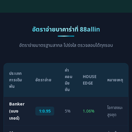
อัตราจ่ายบาคาร่าที่ 88allin
อัตราจ่ายมาตรฐานสากล โปร่งใส ตรวจสอบได้ทุกรอบ
ค่า
ประเภท
คอม
HOUSE
การเดิม
อัตราจ่าย
หมายเหตุ
มิช
EDGE
พัน
ชัน
Banker
โอกาสชนะ
(แบง
1:0.95
5%
1.06%
สูงสุด
เกอร์)