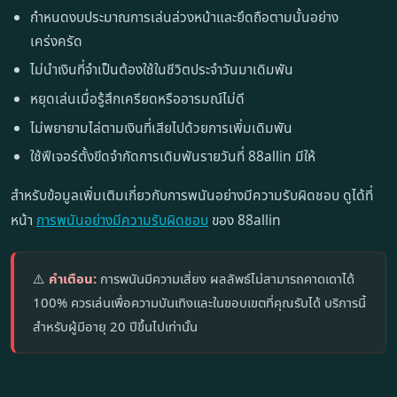
กำหนดงบประมาณการเล่นล่วงหน้าและยึดถือตามนั้นอย่าง
เคร่งครัด
ไม่นำเงินที่จำเป็นต้องใช้ในชีวิตประจำวันมาเดิมพัน
หยุดเล่นเมื่อรู้สึกเครียดหรืออารมณ์ไม่ดี
ไม่พยายามไล่ตามเงินที่เสียไปด้วยการเพิ่มเดิมพัน
ใช้ฟีเจอร์ตั้งขีดจำกัดการเดิมพันรายวันที่ 88allin มีให้
สำหรับข้อมูลเพิ่มเติมเกี่ยวกับการพนันอย่างมีความรับผิดชอบ ดูได้ที่
หน้า
การพนันอย่างมีความรับผิดชอบ
ของ 88allin
⚠️
คำเตือน:
การพนันมีความเสี่ยง ผลลัพธ์ไม่สามารถคาดเดาได้
100% ควรเล่นเพื่อความบันเทิงและในขอบเขตที่คุณรับได้ บริการนี้
สำหรับผู้มีอายุ 20 ปีขึ้นไปเท่านั้น