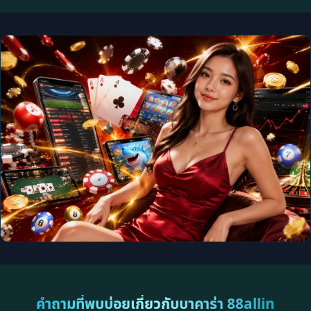
คำถามที่พบบ่อยเกี่ยวกับบาคาร่า 88allin