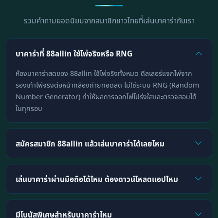
รวมคำถามยอดนิยมจากสมาชิกชาวไทยที่เล่นบาคาร่ากับเรา
บาคาร่าที่ 88allin ใช้ไพ่จริงหรือ RNG
ห้องบาคาร่าสดของ 88allin ใช้ไพ่จริงทั้งหมด ดีลเลอร์แจกไพ่จาก
รองเท้าไพ่จริงต่อหน้ากล้องถ่ายทอดสด ไม่ใช่ระบบ RNG (Random
Number Generator) ทำให้ผลการออกไพ่โปร่งใสและตรวจสอบได้
ในทุกรอบ
สมัครสมาชิก 88allin แล้วเล่นบาคาร่าได้เลยไหม
เล่นบาคาร่าผ่านมือถือได้ไหม ต้องดาวน์โหลดแอปไหม
มีโบนัสพิเศษสำหรับบาคาร่าไหม