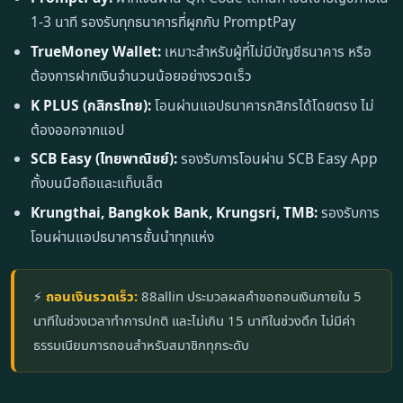
1-3 นาที รองรับทุกธนาคารที่ผูกกับ PromptPay
TrueMoney Wallet:
เหมาะสำหรับผู้ที่ไม่มีบัญชีธนาคาร หรือ
ต้องการฝากเงินจำนวนน้อยอย่างรวดเร็ว
K PLUS (กสิกรไทย):
โอนผ่านแอปธนาคารกสิกรได้โดยตรง ไม่
ต้องออกจากแอป
SCB Easy (ไทยพาณิชย์):
รองรับการโอนผ่าน SCB Easy App
ทั้งบนมือถือและแท็บเล็ต
Krungthai, Bangkok Bank, Krungsri, TMB:
รองรับการ
โอนผ่านแอปธนาคารชั้นนำทุกแห่ง
⚡
ถอนเงินรวดเร็ว:
88allin ประมวลผลคำขอถอนเงินภายใน 5
นาทีในช่วงเวลาทำการปกติ และไม่เกิน 15 นาทีในช่วงดึก ไม่มีค่า
ธรรมเนียมการถอนสำหรับสมาชิกทุกระดับ