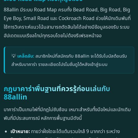
88allin มีระบบ Road Map ครบทั้ง Bead Road, Big Road, Big
Eye Boy, Small Road และ Cockroach Road ช่วยให้นักเดิมพันที่
ใช้การวิเคราะห์แนวโน้มสามารถตัดสินใจได้อย่างมีข้อมูลรองรับ ระบบ
อัปเดตแบบเรียลไทม์ทุกรอบโดยไม่ต้องรีเฟรชหน้าจอ
💡
เคล็ดลับ:
สมาชิกใหม่ที่สมัครกับ 88allin จะได้รับโบนัสต้อนรับ
สำหรับบาคาร่า รายละเอียดโปรโมชั่นดูได้หลังเข้าสู่ระบบ
กฎบาคาร่าพื้นฐานที่ควรรู้ก่อนเล่นกับ
88allin
บาคาร่าเป็นเกมไพ่ที่มีกฎไม่ซับซ้อน เหมาะสำหรับทั้งมือใหม่และนักเดิม
พันที่มีประสบการณ์ หลักการพื้นฐานมีดังนี้
เป้าหมาย:
ทายว่าฝั่งใดจะได้แต้มรวมใกล้ 9 มากกว่า ระหว่าง