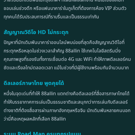
ชอบเล่นช่วงดึก หรือแฟนบาคาร่าในภูเก็ตที่ต้องการห้อง VIP ส่วนตัว
ทุกคนได้รับประสบการณ์ที่ราบรื่นและเป็นธรรมเท่ากัน
สัญญาณวิดีโอ HD ไม่กระตุก
ปัญหาที่นักเดิมพันบาคาร่าออนไลน์พบบ่อยที่สุดคือสัญญาณวิดีโอที่
กระตุกหรือหลุดในช่วงเวลาสำคัญ 88allin ใช้เทคโนโลยีสตรีมมิ่ง
คุณภาพสูงที่รองรับทั้งการเชื่อมต่อ 4G และ WiFi ทำให้ภาพดีลเลอร์คม
ชัดและเรียลไทม์ตลอดเวลา แม้ในช่วงที่มีผู้ใช้งานพร้อมกันจำนวนมาก
ดีลเลอร์ภาษาไทย พูดคุยได้
หนึ่งในจุดเด่นที่ทำให้ 88allin แตกต่างคือดีลเลอร์ที่สื่อสารภาษาไทยได้
ทำให้บรรยากาศการเล่นเป็นธรรมชาติและสนุกกว่าการเล่นกับดีลเลอร์
ต่างชาติที่ต้องสื่อสารผ่านภาษาอังกฤษหรือจีน นักเดิมพันหลายคนบอก
ว่านี่คือเหตุผลหลักที่เลือก 88allin
ระบบ Road Map ครบทุกรูปแบบ